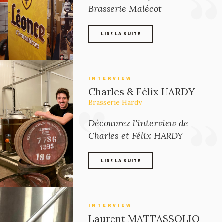
CULTURE & LOISIRS
Brasserie Malécot
HÉBERGEMENT
LIRE LA SUITE
RESTAURATION ET ESTAMINETS
VOYAGES EN BIÈROLOGIE
LIRE LA SUITE
INTERVIEW
Charles & Félix HARDY
Brasserie Hardy
Découvrez l'interview de
Charles et Félix HARDY
LIRE LA SUITE
LIRE LA SUITE
INTERVIEW
Laurent MATTASSOLIO