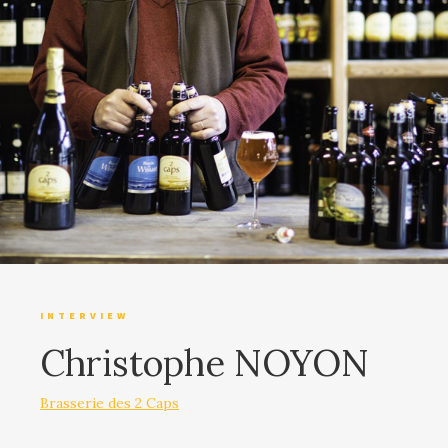
CULTURE & LOISIRS
HÉBERGEMENT
RESTAURATION ET ESTAMINETS
VOYAGES EN BIÈROLOGIE
INTERVIEW
Christophe NOYON
Brasserie des 2 Caps