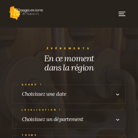
Toggle
navigati
CARNETS DE VOYAGE
ÉVÉNEMENTS
ÉVÉNEMENTS
En ce moment
dans la région
LES BRASSEURS
NOS BRASSEURS
QUAND ?
NOS PARTENAIRES
Choisissez une date
LES PORTRAITS
LOCALISATION ?
Choisissez un département
AUTOUR DES BRASSERIES
BARS ET CAVES À BIÈRES
THEME