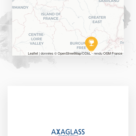
Leaflet
| données ©
OpenStreetMap
/ODbL - rendu
OSM France