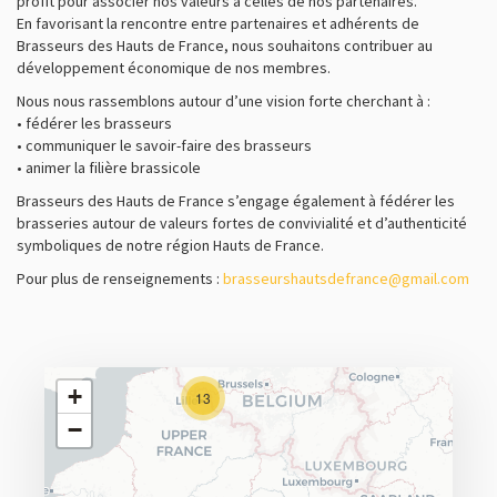
profit pour associer nos valeurs à celles de nos partenaires.
CULTURE & LOISIRS
En favorisant la rencontre entre partenaires et adhérents de
Brasseurs des Hauts de France, nous souhaitons contribuer au
HÉBERGEMENT
développement économique de nos membres.
RESTAURATION ET ESTAMINETS
Nous nous rassemblons autour d’une vision forte cherchant à :
VOYAGES EN BIÈROLOGIE
• fédérer les brasseurs
• communiquer le savoir-faire des brasseurs
• animer la filière brassicole
Brasseurs des Hauts de France s’engage également à fédérer les
brasseries autour de valeurs fortes de convivialité et d’authenticité
symboliques de notre région Hauts de France.
Pour plus de renseignements :
brasseurshautsdefrance@gmail.com
+
13
−