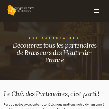
Toggle
navigati
CARNETS DE VOYAGE
ÉVÉNEMENTS
LES PARTENAIRES
Découvrez tous les partenaires
de Brasseurs des Hauts-de-
LES BRASSEURS
France
NOS BRASSEURS
NOS PARTENAIRES
LES PORTRAITS
Le Club des Partenaires, c’est parti !
AUTOUR DES BRASSERIES
Fort de notre excellente notoriété, nous mettons notre dynamisme à
BARS ET CAVES À BIÈRES