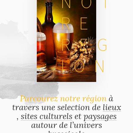
NOT
RE
REG
ION
Parcourez notre région
à
travers une selection de
lieux
,
sites culturels
et
paysages
autour de l’univers