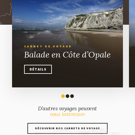
CULTURE & LOISIRS
HÉBERGEMENT
RESTAURATION ET ESTAMINETS
VOYAGES EN BIÈROLOGIE
CARNET DE VOYAGE
Balade en Côte d’Opale
DÉTAILS
DÉTAILS
D’autres voyages peuvent
vous intéresser
DÉCOUVRIR NOS CARNETS DE VOYAGE