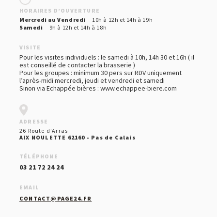
HORAIRES D’OUVERTURE
Mercredi au Vendredi
10h à 12h et 14h à 19h
Samedi
9h à 12h et 14h à 18h
VISITE
Pour les visites individuels : le samedi à 10h, 14h 30 et 16h ( il
est conseillé de contacter la brasserie )
Pour les groupes : minimum 30 pers sur RDV uniquement
l’après-midi mercredi, jeudi et vendredi et samedi
Sinon via Echappée bières : www.echappee-biere.com
ADRESSE
26 Route d’Arras
AIX NOULETTE 62160 - Pas de Calais
TÉLÉPHONE
03 21 72 24 24
EMAIL
CONTACT@PAGE24.FR