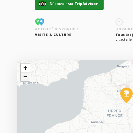
Découvrir sur
TripAdvisor
ACTIVITÉ DISPONIBLE
HORAIRE
VISITE & CULTURE
Tous les 
billetterie
+
−