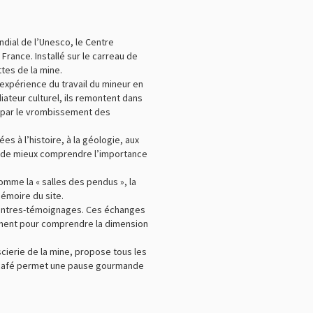
ndial de l’Unesco, le Centre
France. Installé sur le carreau de
ttes de la mine.
l’expérience du travail du mineur en
iateur culturel, ils remontent dans
 par le vrombissement des
s à l’histoire, à la géologie, aux
t de mieux comprendre l’importance
omme la « salles des pendus », la
mémoire du site.
contres-témoignages. Ces échanges
ément pour comprendre la dimension
 scierie de la mine, propose tous les
e-café permet une pause gourmande