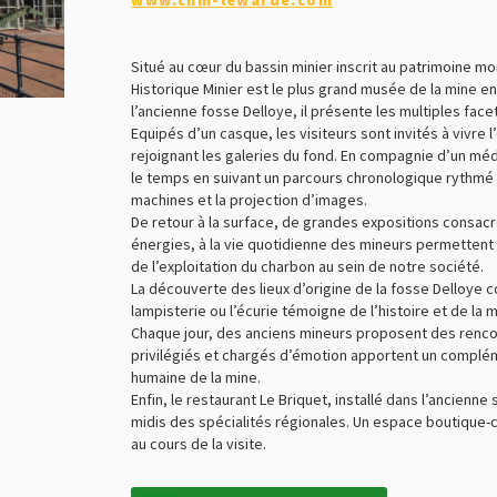
www.chm-lewarde.com
Situé au cœur du bassin minier inscrit au patrimoine mo
Historique Minier est le plus grand musée de la mine en 
l’ancienne fosse Delloye, il présente les multiples face
Equipés d’un casque, les visiteurs sont invités à vivre 
rejoignant les galeries du fond. En compagnie d’un méd
le temps en suivant un parcours chronologique rythmé
machines et la projection d’images.
De retour à la surface, de grandes expositions consacrée
énergies, à la vie quotidienne des mineurs permetten
de l’exploitation du charbon au sein de notre société.
La découverte des lieux d’origine de la fosse Delloye c
lampisterie ou l’écurie témoigne de l’histoire et de la 
Chaque jour, des anciens mineurs proposent des ren
privilégiés et chargés d’émotion apportent un compl
humaine de la mine.
Enfin, le restaurant Le Briquet, installé dans l’ancienne
midis des spécialités régionales. Un espace boutiqu
au cours de la visite.