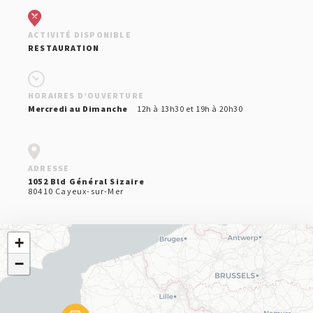
CULTURE & LOISIRS
HÉBERGEMENT
ACTIVITÉ DISPONIBLE
RESTAURATION
RESTAURATION ET ESTAMINETS
VOYAGES EN BIÈROLOGIE
HORAIRES D’OUVERTURE
Mercredi au Dimanche
12h à 13h30 et 19h à 20h30
ADRESSE
1052 Bld Général Sizaire
80410 Cayeux-sur-Mer
+
−