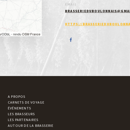
EMAIL
BRASSERIEDUBOULONNAIS@GMA
HTTPS://BRASSERIEDUBOULONNA
p
/ODbL - rendu
OSM France
A PROPOS
CARNETS DE VOYAGE
ÉVÉNEMENTS
LES BRASSEURS
LES PARTENAIRES
AUTOUR DE LA BRASSERIE