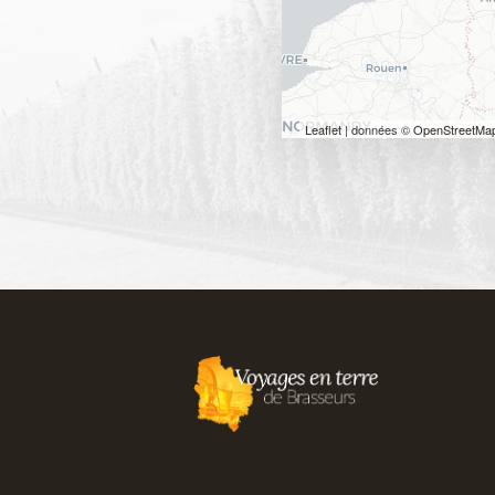
Leaflet
| données ©
OpenStreetMa