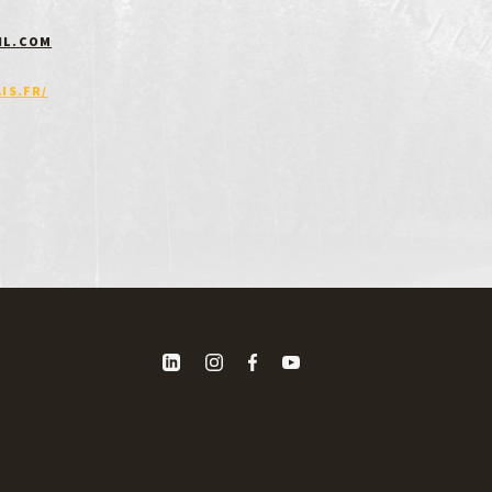
IL.COM
IS.FR/