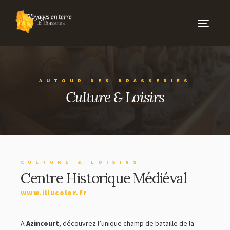
Toggle
navigati
CARNETS DE VOYAGE
ÉVÉNEMENTS
AUTOUR DES BRASSERIES
Culture & Loisirs
LES BRASSEURS
NOS BRASSEURS
NOS PARTENAIRES
LES PORTRAITS
CULTURE & LOISIRS
Centre Historique Médiéval
www.illucolor.fr
AUTOUR DES BRASSERIES
BARS ET CAVES À BIÈRES
A
Azincourt
, découvrez l’unique champ de bataille de la