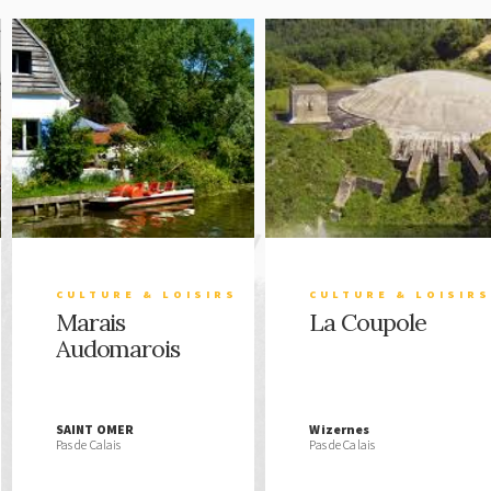
CULTURE & LOISIRS
CULTURE & LOISIR
Marais
La Coupole
Audomarois
SAINT OMER
Wizernes
Pas de Calais
Pas de Calais