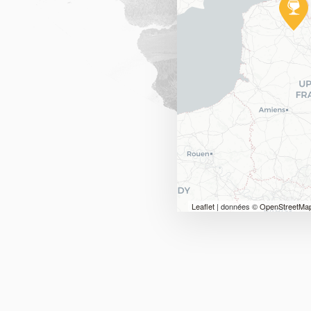
Leaflet
| données ©
OpenStreetMa