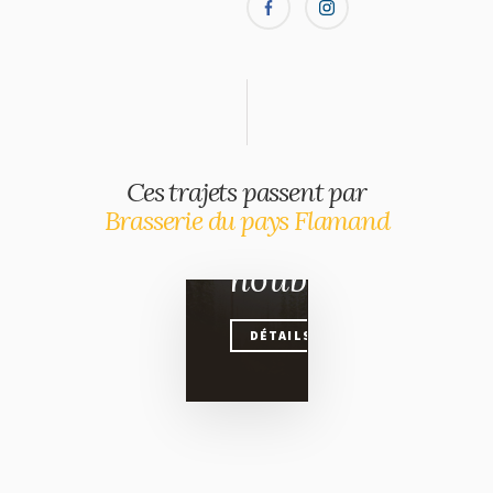
CARNET DE VOYAGE
La
Ces trajets passent par
route
Brasserie du pays Flamand
du
houblon
DÉTAILS
DÉTAILS