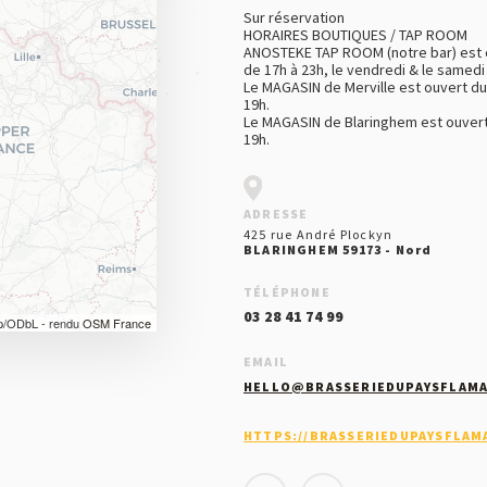
Sur réservation
HORAIRES BOUTIQUES / TAP ROOM
ANOSTEKE TAP ROOM (notre bar) est o
de 17h à 23h, le vendredi & le samedi
Le MAGASIN de Merville est ouvert d
19h.
Le MAGASIN de Blaringhem est ouvert
19h.
ADRESSE
425 rue André Plockyn
BLARINGHEM 59173 - Nord
TÉLÉPHONE
03 28 41 74 99
p
/ODbL - rendu
OSM France
EMAIL
HELLO@BRASSERIEDUPAYSFLAM
HTTPS://BRASSERIEDUPAYSFLAM