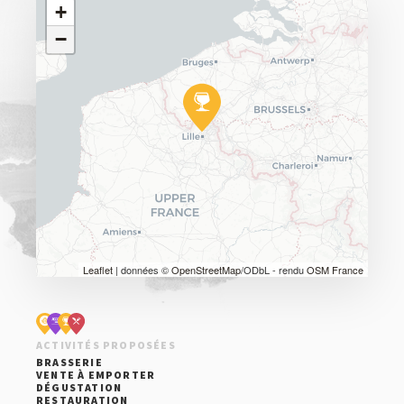
+
−
Leaflet
| données ©
OpenStreetMap
/ODbL - rendu
OSM France
ACTIVITÉS PROPOSÉES
BRASSERIE
VENTE À EMPORTER
DÉGUSTATION
RESTAURATION