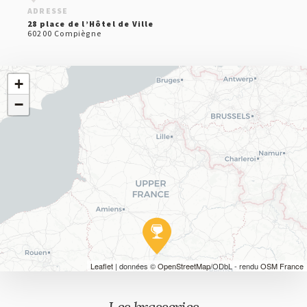
ADRESSE
28 place de l’Hôtel de Ville
60200 Compiègne
+
−
Leaflet
| données ©
OpenStreetMap
/ODbL - rendu
OSM France