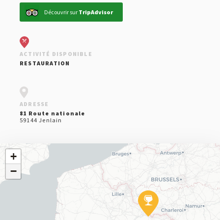
CULTURE & LOISIRS
Découvrir sur
TripAdvisor
HÉBERGEMENT
RESTAURATION ET ESTAMINETS
VOYAGES EN BIÈROLOGIE
ACTIVITÉ DISPONIBLE
RESTAURATION
ADRESSE
81 Route nationale
59144 Jenlain
+
−