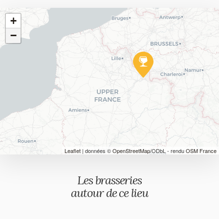
+
−
Leaflet
| données ©
OpenStreetMap
/ODbL - rendu
OSM France
Les brasseries
autour de ce lieu