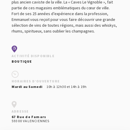
plus ancien caviste de la ville. La « Caves Le Vignoble », fait
CULTURE & LOISIRS
partie de ces magasins emblématiques du cœur de ville.
HÉBERGEMENT
Fort de ses 25 années d’expérience dans la profession,
Emmanuel vous reçoit pour vous faire découvrir une grande
RESTAURATION ET ESTAMINETS
sélection de vins de toutes régions, mais aussi des whiskys,
VOYAGES EN BIÈROLOGIE
rhums, spiritueux, sans oublier les champagnes.
ACTIVITÉ DISPONIBLE
BOUTIQUE
HORAIRES D’OUVERTURE
Mardi au Samedi
10h à 12h30 et 14h à 19h
ADRESSE
67 Rue de Famars
59300 VALENCIENNES