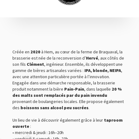
CULTURE & LOISIRS
HÉBERGEMENT
RESTAURATION ET ESTAMINETS
VOYAGES EN BIÈROLOGIE
Créée en
2020
à Hem, au cœur de la ferme de Braquaval, la
brasserie est née de la reconversion d’
Hervé
, aux côtés de
son fils
Clément
, ingénieur. Ensemble, ils développent une
gamme de bières artisanales variées :
IPA, blonde, NEIPA
,
avec une attention particulière portée à l’innovation.
Engagée dans une démarche responsable, la brasserie
produit notamment la bière
Pain-Pain
, dans laquelle
20 %
des malts sont remplacés par du pain invendu
provenant de boulangeries locales. Elle propose également
des
boissons sans alcool peu sucrées
.
Un lieu de vie à découvrir également grâce à leur
taproom
ouverte
:
• mercredi & jeudi : 16h–20h
• vendredi & samedi : 16h–23h