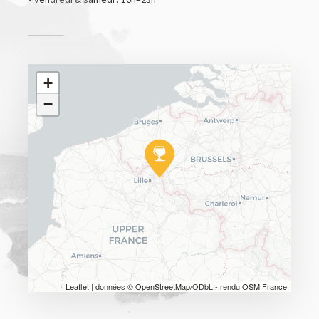
+
−
Leaflet
| données ©
OpenStreetMap
/ODbL - rendu
OSM France